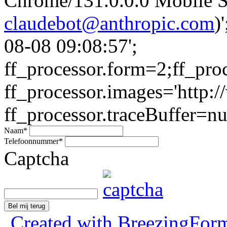
Chrome/131.0.0.0 Mobile Sa
claudebot@anthropic.com
)
08-08 09:08:57';
ff_processor.form=2;ff_pro
ff_processor.images='http:/
ff_processor.traceBuffer=nul
Naam
*
Telefoonnummer
*
Captcha
Bel mij terug
Created with BreezingForm