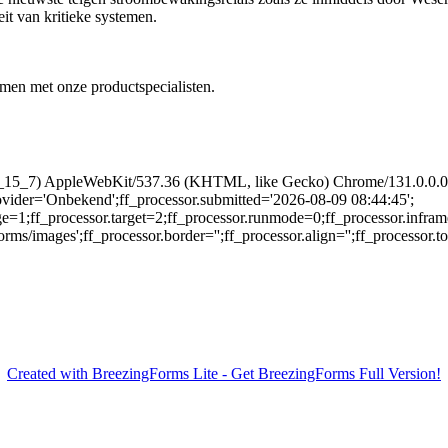
eit van kritieke systemen.
men met onze productspecialisten.
 10_15_7) AppleWebKit/537.36 (KHTML, like Gecko) Chrome/131.0.0.0 
rovider='Onbekend';ff_processor.submitted='2026-08-09 08:44:45';
ge=1;ff_processor.target=2;ff_processor.runmode=0;ff_processor.infram
/images';ff_processor.border='';ff_processor.align='';ff_processor.top=
Created with BreezingForms Lite - Get BreezingForms Full Version!