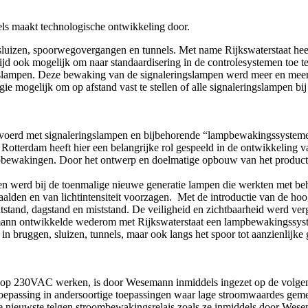
ls maakt technologische ontwikkeling door.
sluizen, spoorwegovergangen en tunnels. Met name Rijkswaterstaat heeft
ijd ook mogelijk om naar standaardisering in de controlesystemen toe t
gslampen. Deze bewaking van de signaleringslampen werd meer en meer 
e mogelijk om op afstand vast te stellen of alle signaleringslampen bi
voerd met signaleringslampen en bijbehorende “lampbewakingssysteme
Rotterdam heeft hier een belangrijke rol gespeeld in de ontwikkeling
bewakingen. Door het ontwerp en doelmatige opbouw van het product w
n werd bij de toenmalige nieuwe generatie lampen die werkten met behu
aalden en van lichtintensiteit voorzagen. Met de introductie van de h
chtstand, dagstand en miststand. De veiligheid en zichtbaarheid werd ve
ann ontwikkelde wederom met Rijkswaterstaat een lampbewakingssys
bruggen, sluizen, tunnels, maar ook langs het spoor tot aanzienlijke g
 op 230VAC werken, is door Wesemann inmiddels ingezet op de volgend
passing in andersoortige toepassingen waar lage stroomwaardes geme
 nieuwste telgen stroombewakingsrelais zoals ze inmiddels door Wes