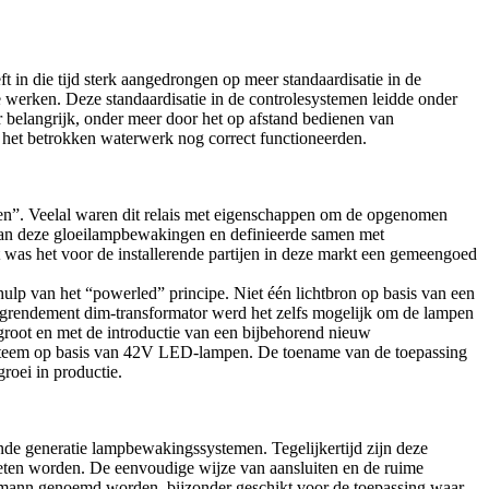
 in die tijd sterk aangedrongen op meer standaardisatie in de
e werken. Deze standaardisatie in de controlesystemen leidde onder
belangrijk, onder meer door het op afstand bedienen van
j het betrokken waterwerk nog correct functioneerden.
n”. Veelal waren dit relais met eigenschappen om de opgenomen
 van deze gloeilampbewakingen en definieerde samen met
as het voor de installerende partijen in deze markt een gemeengoed
lp van het “powerled” principe. Niet één lichtbron op basis van een
oogrendement dim-transformator werd het zelfs mogelijk om de lampen
rgroot en met de introductie van een bijbehorend nieuw
teem op basis van 42V LED-lampen. De toename van de toepassing
roei in productie.
e generatie lampbewakingssystemen. Tegelijkertijd zijn deze
ten worden. De eenvoudige wijze van aansluiten en de ruime
emann genoemd worden, bijzonder geschikt voor de toepassing waar