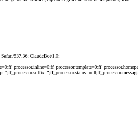
Safari/537.36; ClaudeBot/1.0; +
e=0;ff_processor.inline=0;ff_processor.template=0;ff_processor.homepa
'';ff_processor.suffix='';ff_processor.status=null;ff_processor.messag