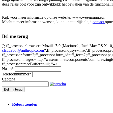
deze relais ooit voor zijn ontwikkeld: het bewaken van de functionalit
Kijk voor meer informatie op onze website: www.wesemann.eu.
Mocht u meer informatie wensen, kunt u natuurlijk altijd
contact
opne
Bel me terug
)'; ff_processor.browser='Mozilla/5.0 (Macintosh; Intel Mac OS X
claudebot@anthropic.com
)';ff_processor.opsys='mac';ff_processor.p
ff_processor.form=2;ff_processor.form_id='ff_form2';ff_processor.pa
ff_processor.images='http://wesemann.eu/components/com_breezingforms
ff_processor.traceBuffer=null; //-->
Naam
*
Telefoonnummer
*
Captcha
Bel mij terug
Retour zenden