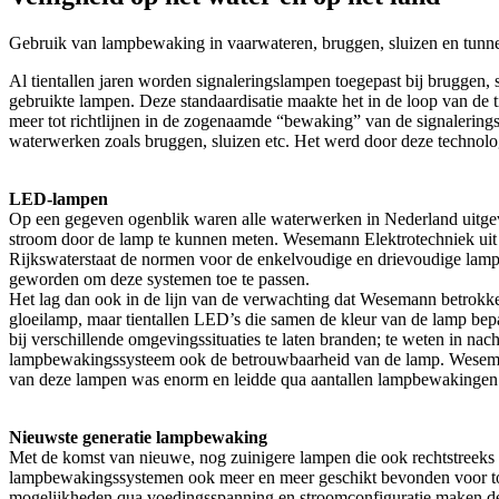
Gebruik van lampbewaking in vaarwateren, bruggen, sluizen en tunne
Al tientallen jaren worden signaleringslampen toegepast bij bruggen, 
gebruikte lampen. Deze standaardisatie maakte het in de loop van de t
meer tot richtlijnen in de zogenaamde “bewaking” van de signalerin
waterwerken zoals bruggen, sluizen etc. Het werd door deze technologi
LED-lampen
Op een gegeven ogenblik waren alle waterwerken in Nederland uitge
stroom door de lamp te kunnen meten. Wesemann Elektrotechniek uit 
Rijkswaterstaat de normen voor de enkelvoudige en drievoudige lamp
geworden om deze systemen toe te passen.
Het lag dan ook in de lijn van de verwachting dat Wesemann betrokke
gloeilamp, maar tientallen LED’s die samen de kleur van de lamp bep
bij verschillende omgevingssituaties te laten branden; te weten in na
lampbewakingssysteem ook de betrouwbaarheid van de lamp. Wesem
van deze lampen was enorm en leidde qua aantallen lampbewakingen in 
Nieuwste generatie lampbewaking
Met de komst van nieuwe, nog zuinigere lampen die ook rechtstreeks
lampbewakingssystemen ook meer en meer geschikt bevonden voor toe
mogelijkheden qua voedingsspanning en stroomconfiguratie maken de