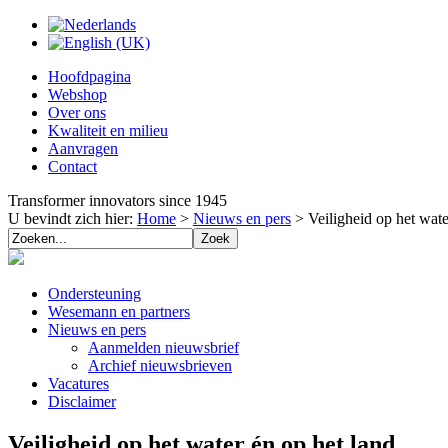
Hoofdpagina
Webshop
Over ons
Kwaliteit en milieu
Aanvragen
Contact
Transformer innovators since 1945
U bevindt zich hier:
Home
>
Nieuws en pers
>
Veiligheid op het wate
Ondersteuning
Wesemann en partners
Nieuws en pers
Aanmelden nieuwsbrief
Archief nieuwsbrieven
Vacatures
Disclaimer
Veiligheid op het water én op het land