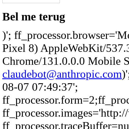
Bel me terug
)'; ff_processor.browser='M
Pixel 8) AppleWebKit/537
Chrome/131.0.0.0 Mobile Sa
claudebot@anthropic.com
)
08-07 07:49:37';
ff_processor.form=2;ff_pro
ff_processor.images='http:/
ff_processor.traceBuffer=nul