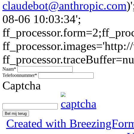
claudebot@anthropic.com
)
08-06 10:03:34';
ff_processor.form=2;ff_pro
ff_processor.images='http:/
ff_processor.traceBuffer=nul
Naam
*
Telefoonnummer
*
Captcha
Bel mij terug
Created with BreezingForm