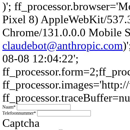
)'; ff_processor.browser='M
Pixel 8) AppleWebKit/537
Chrome/131.0.0.0 Mobile Sa
claudebot@anthropic.com
)
08-08 12:04:22';
ff_processor.form=2;ff_pro
ff_processor.images='http:/
ff_processor.traceBuffer=nul
Naam
*
Telefoonnummer
*
Captcha