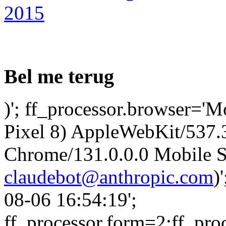
2015
Bel me terug
)'; ff_processor.browser='M
Pixel 8) AppleWebKit/537
Chrome/131.0.0.0 Mobile Sa
claudebot@anthropic.com
)
08-06 16:54:19';
ff_processor.form=2;ff_pro