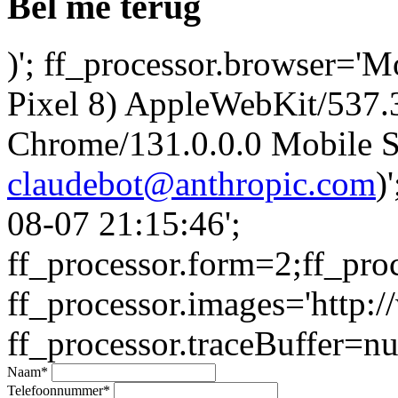
Bel me terug
)'; ff_processor.browser='M
Pixel 8) AppleWebKit/537
Chrome/131.0.0.0 Mobile Sa
claudebot@anthropic.com
)
08-07 21:15:46';
ff_processor.form=2;ff_pro
ff_processor.images='http:/
ff_processor.traceBuffer=nul
Naam
*
Telefoonnummer
*